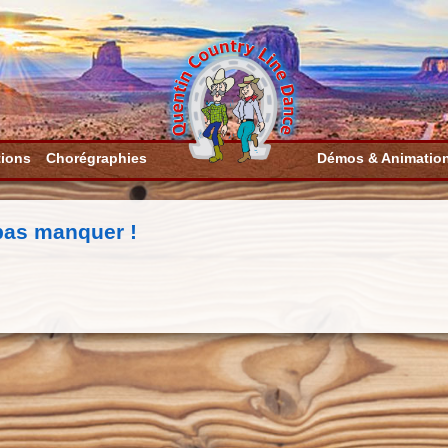
tions
Chorégraphies
Démos & Animatio
pas manquer !