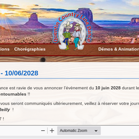
tions
Chorégraphies
Démos & Animatio
- 10/06/2028
ance est ravie de vous annoncer l’évènement du
10 juin 2028
durant l
ontournables
!!
 vous seront communiqués ultérieurement, veillez à réserver votre jour
Reilly
!
7 !