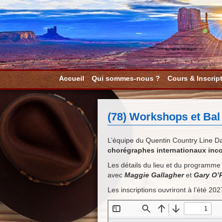
Accueil
Qui sommes-nous ?
Cours & Inscrip
(78) Workshops et Bal 
L’équipe du Quentin Country Line D
chorégraphes internationaux inc
Les détails du lieu et du programme
avec
Maggie Gallagher
et
Gary O’
Les inscriptions ouvriront à l’été 202